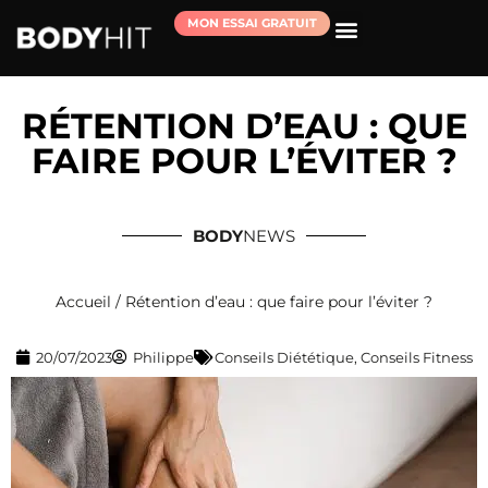
MON ESSAI GRATUIT
RÉSERVER MA SÉANCE D’ESSAI
RÉTENTION D’EAU : QUE
FAIRE POUR L’ÉVITER ?
BODY
NEWS
Accueil
/
Rétention d’eau : que faire pour l’éviter ?
20/07/2023
Philippe
Conseils Diététique
,
Conseils Fitness