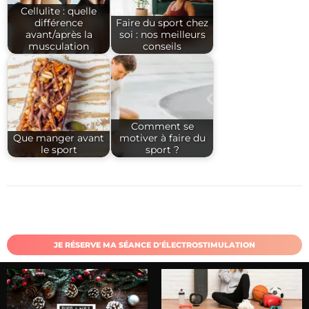
Cellulite : quelle
différence
Faire du sport chez
avant/après la
soi : nos meilleurs
musculation
conseils
Comment se
Que manger avant
motiver à faire du
le sport
sport ?
JE RÉSERVE MA SÉANCE D'ÉLECTROSTIMULATION