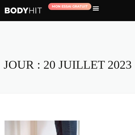
MON ESSAI GRATUIT
RÉSERVER MA SÉANCE D’ESSAI
JOUR :
20 JUILLET 2023