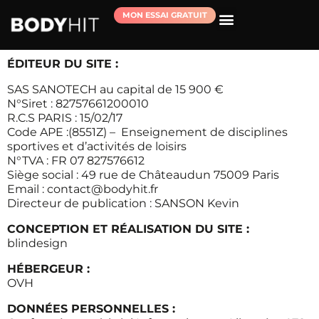
MON ESSAI GRATUIT
RÉSERVER MA SÉANCE D’ESSAI
ÉDITEUR DU SITE :
SAS SANOTECH au capital de 15 900 €
N°Siret : 82757661200010
R.C.S PARIS : 15/02/17
Code APE :(8551Z) – Enseignement de disciplines
sportives et d’activités de loisirs
N°TVA : FR 07 827576612
Siège social : 49 rue de Châteaudun 75009 Paris
Email :
contact@bodyhit.fr
Directeur de publication : SANSON Kevin
CONCEPTION ET RÉALISATION DU SITE :
blindesign
HÉBERGEUR :
OVH
DONNÉES PERSONNELLES :