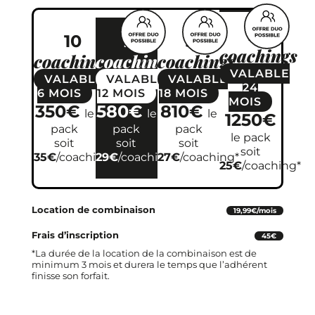
50
10
20
30
coachings
coachings
coachings
coachings
VALABLE
VALABLE
VALABLE
VALABLE
24
6
MOIS
12
MOIS
18
MOIS
MOIS
350€
580€
810€
le
le
le
1250€
pack
pack
pack
le pack
soit
soit
soit
soit
35€
/coaching*
29€
/coaching*
27€
/coaching*
25€
/coaching*
Location de combinaison
19,99€/mois
Frais d’inscription
45€
*La durée de la location de la combinaison est de
minimum 3 mois et durera le temps que l’adhérent
finisse son forfait.