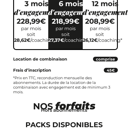
3 mois
6 mois
12 mois
d'engagement
d'engagement
d'engagement
228,99€
218,99€
208,99€
par mois
par mois
par mois
soit
soit
soit
28,62€
/coaching*
27,37€
/coaching*
26,12€
/coaching*
Location de combinaison
comprise
Frais d’inscription
45€
*Prix en TTC, reconduction mensuelle des
abonnements. La durée de la location de la
combinaison avec engagement est de minimum 3
mois.
forfaits
NOS
Hors abonnements
PACKS DISPONIBLES