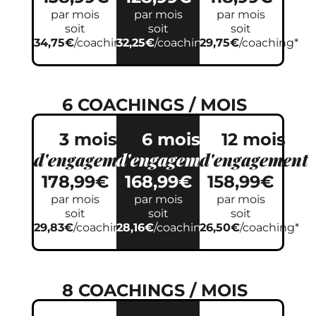
par mois
par mois
par mois
soit
soit
soit
34,75€
/coaching*
32,25€
/coaching*
29,75€
/coaching*
6 COACHINGS / MOIS
3 mois
6 mois
12 mois
d'engagement
d'engagement
d'engagement
178,99€
168,99€
158,99€
par mois
par mois
par mois
soit
soit
soit
29,83€
/coaching*
28,16€
/coaching*
26,50€
/coaching*
8 COACHINGS / MOIS