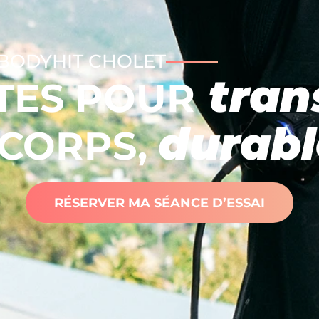
BODYHIT CHOLET
tran
TES POUR
durab
 CORPS,
RÉSERVER MA SÉANCE D’ESSAI