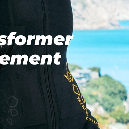
sformer
lement