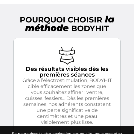
la
POURQUOI CHOISIR
méthode
BODYHIT
Des résultats visibles dès les
premières séances
Grâce à l’électrostimulation, BODYHIT
cible efficacement les zones que
vous souhaitez affiner : ventre,
cuisses, fessiers… Dès les premières
semaines, nos adhérents constatent
une perte significative de
centimètres et une peau
visiblement plus lisse.
En poursuivant votre navigation sur ce site, vous acceptez