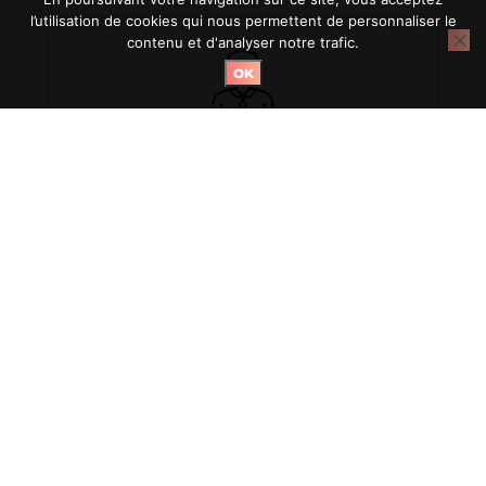
l’utilisation de cookies qui nous permettent de personnaliser le
contenu et d'analyser notre trafic.
OK
Un coaching sur-mesure par
des experts diplômés
Grâce à l’électrostimulation, BODYHIT
cible efficacement les zones que
vous souhaitez affiner : ventre,
cuisses, fessiers… Dès les premières
semaines, nos adhérents constatent
une perte significative de
centimètres et une peau
visiblement plus lisse.