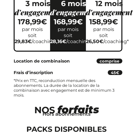
3 mois
6 mois
12 mois
d'engagement
d'engagement
d'engagement
178,99€
168,99€
158,99€
par mois
par mois
par mois
soit
soit
soit
29,83€
/coaching*
28,16€
/coaching*
26,50€
/coaching*
Location de combinaison
comprise
Frais d’inscription
45€
*Prix en TTC, reconduction mensuelle des
abonnements. La durée de la location de la
combinaison avec engagement est de minimum 3
mois.
forfaits
NOS
Hors abonnements
PACKS DISPONIBLES