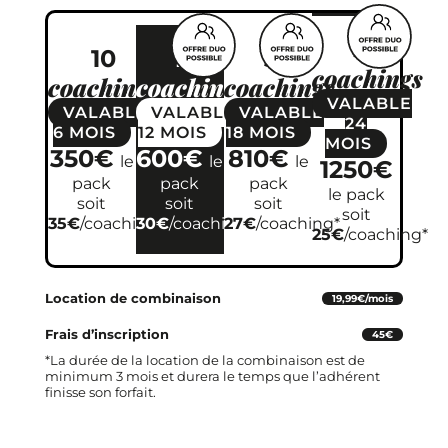
50
10
20
30
coachings
coachings
coachings
coachings
VALABLE
VALABLE
VALABLE
VALABLE
24
6
MOIS
12
MOIS
18
MOIS
MOIS
350€
600€
810€
le
le
le
1250€
pack
pack
pack
le pack
soit
soit
soit
soit
35€
/coaching*
30€
/coaching*
27€
/coaching*
25€
/coaching*
Location de combinaison
19,99€/mois
Frais d’inscription
45€
*La durée de la location de la combinaison est de
minimum 3 mois et durera le temps que l’adhérent
finisse son forfait.