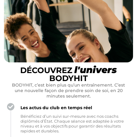
l'univers
DÉCOUVREZ
BODYHIT
BODYHIT, c’est bien plus qu’un entraînement. C’est
une nouvelle façon de prendre soin de soi, en 20
minutes seulement.
Les actus du club en temps réel
Bénéficiez d’un suivi sur-mesure avec nos coachs
diplômés d’État. Chaque séance est adaptée à votre
niveau et à vos objectifs pour garantir des résultats
rapides et durables.