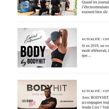
Quand les journal
l’électrostimulati
tournent bien sû
ACTUALITÉ
/
CON
Si en 2019, on vo
mode télétravail, 
que…
ACTUALITÉ
/
CON
Avec BODYHIT, co
accompagner toujo
Jeudis Live ! Vo