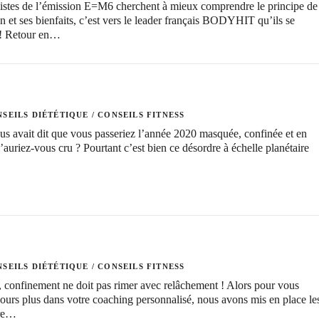
istes de l’émission E=M6 cherchent à mieux comprendre le principe de
on et ses bienfaits, c’est vers le leader français BODYHIT qu’ils se
r ! Retour en…
SEILS DIÉTÉTIQUE
/
CONSEILS FITNESS
us avait dit que vous passeriez l’année 2020 masquée, confinée et en
l’auriez-vous cru ? Pourtant c’est bien ce désordre à échelle planétaire
SEILS DIÉTÉTIQUE
/
CONSEILS FITNESS
nfinement ne doit pas rimer avec relâchement ! Alors pour vous
urs plus dans votre coaching personnalisé, nous avons mis en place le
tre…