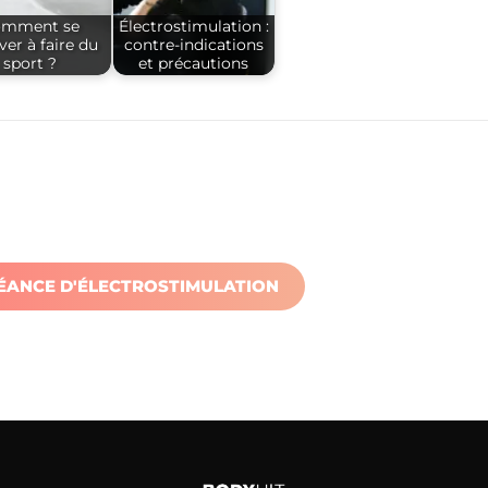
omment se
Électrostimulation :
ver à faire du
contre-indications
sport ?
et précautions
SÉANCE D'ÉLECTROSTIMULATION