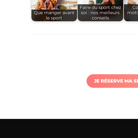
Faire du sport chez
C
Que manger avant
soi : nos meilleurs
moti
le sport
conseils
JE RÉSERVE MA 