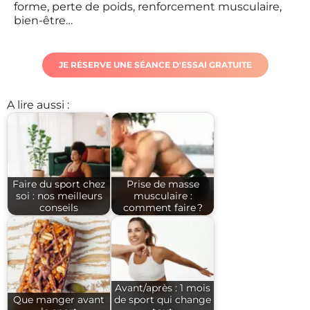
forme, perte de poids, renforcement musculaire,
bien-être…
JE RÉSERVE UNE SÉANCE D'ESSAI GRATUITE
A lire aussi :
Faire du sport chez
Prise de masse
soi : nos meilleurs
musculaire :
conseils
comment faire ?
Avant/après : 1 mois
Que manger avant
de sport qui change