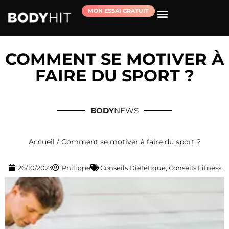
MON ESSAI GRATUIT
RÉSERVER MA SÉANCE D’ESSAI
COMMENT SE MOTIVER À
FAIRE DU SPORT ?
BODY
NEWS
Accueil
/
Comment se motiver à faire du sport ?
26/10/2023
Philippe
Conseils Diététique
,
Conseils Fitness