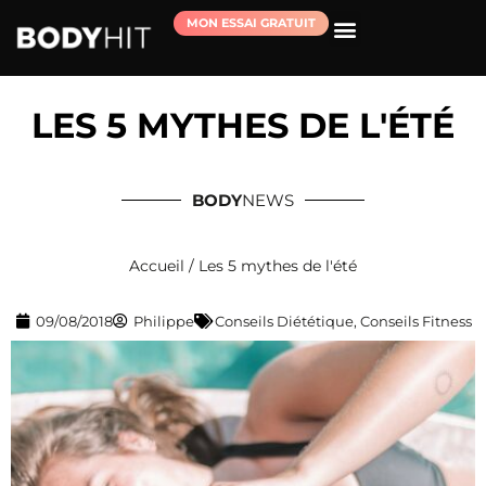
MON ESSAI GRATUIT
RÉSERVER MA SÉANCE D’ESSAI
LES 5 MYTHES DE L'ÉTÉ
BODY
NEWS
Accueil
/
Les 5 mythes de l'été
09/08/2018
Philippe
Conseils Diététique
,
Conseils Fitness