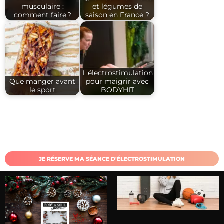
musculaire :
et légumes de
comment faire ?
saison en France ?
L'électrostimulation
Que manger avant
pour maigrir avec
le sport
BODYHIT
JE RÉSERVE MA SÉANCE D'ÉLECTROSTIMULATION