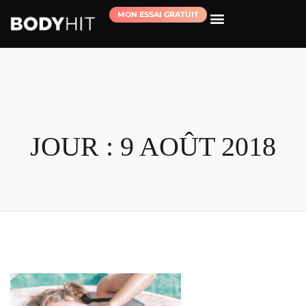
MON ESSAI GRATUIT
RÉSERVER MA SÉANCE D’ESSAI
JOUR :
9 AOÛT 2018