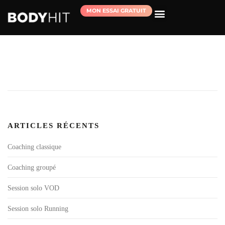
MON ESSAI GRATUIT
RÉSERVER MA SÉANCE D’ESSAI
ARTICLES RÉCENTS
Coaching classique
Coaching groupé
Session solo VOD
Session solo Running