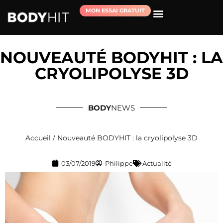
MON ESSAI GRATUIT
RÉSERVER MA SÉANCE D’ESSAI
NOUVEAUTÉ BODYHIT : LA
CRYOLIPOLYSE 3D
BODY
NEWS
Accueil
/
Nouveauté BODYHIT : la cryolipolyse 3D
03/07/2019
Philippe
Actualité