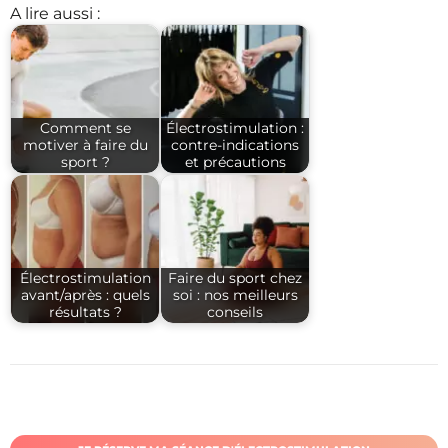
A lire aussi :
Comment se
Électrostimulation :
motiver à faire du
contre-indications
sport ?
et précautions
Électrostimulation
Faire du sport chez
avant/après : quels
soi : nos meilleurs
résultats ?
conseils