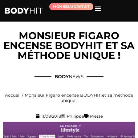
MON ESSAI GRATUIT
RÉSERVER MA SÉANCE D’ESSAI
MONSIEUR FIGARO
ENCENSE BODYHIT ET SA
MÉTHODE UNIQUE !
BODY
NEWS
Accueil
/
Monsieur Figaro encense BODYHIT et sa méthode
unique !
11/08/2018
Philippe
Presse