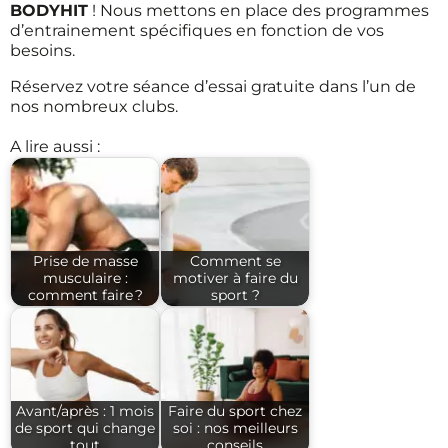
BODYHIT
! Nous mettons en place des programmes
d’entrainement spécifiques en fonction de vos
besoins.
Réservez votre séance d’essai gratuite dans l’un de
nos nombreux clubs.
A lire aussi :
Prise de masse
Comment se
musculaire :
motiver à faire du
comment faire ?
sport ?
Avant/après : 1 mois
Faire du sport chez
de sport qui change
soi : nos meilleurs
tout
conseils