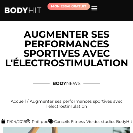
MON ESSAI GRATUIT
RÉSERVER MA SÉANCE D’ESSAI
AUGMENTER SES
PERFORMANCES
SPORTIVES AVEC
L'ÉLECTROSTIMULATION
BODY
NEWS
Accueil
/
Augmenter ses performances sportives avec
l'électrostimulation
11/04/2019
Philippe
Conseils Fitness
,
Vie des studios BodyHit