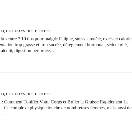
TIQUE
/
CONSEILS FITNESS
ventre ? 10 tips pour maigrir Fatigue, stress, anxiété, excès et calorie
entation trop grasse et trop sucrée, dérèglement hormonal, sédentarité,
ralentit, digestion perturbée,…
TIQUE
/
CONSEILS FITNESS
l : Comment Tonifier Votre Corps et Brûler la Graisse Rapidement La
l… Ce complexe physique touche de nombreuses femmes, mais aussi de
us…