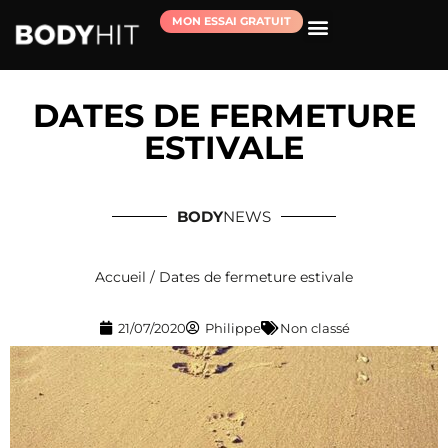
MON ESSAI GRATUIT
RÉSERVER MA SÉANCE D’ESSAI
DATES DE FERMETURE
ESTIVALE
BODY
NEWS
Accueil
/
Dates de fermeture estivale
21/07/2020
Philippe
Non classé