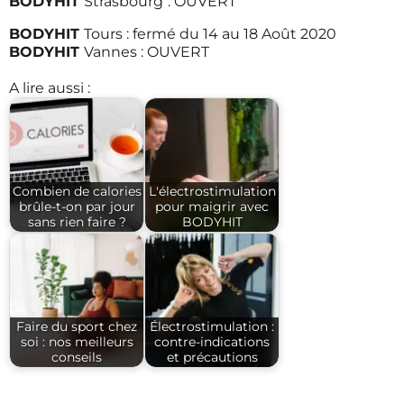
BODYHIT
Strasbourg
: OUVERT
BODYHIT
Tours : fermé du 14 au 18 Août 2020
BODYHIT
Vannes : OUVERT
A lire aussi :
Combien de calories
L'électrostimulation
brûle-t-on par jour
pour maigrir avec
sans rien faire ?
BODYHIT
Faire du sport chez
Électrostimulation :
soi : nos meilleurs
contre-indications
conseils
et précautions