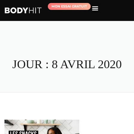
MON ESSAI GRATUIT
RÉSERVER MA SÉANCE D’ESSAI
JOUR :
8 AVRIL 2020