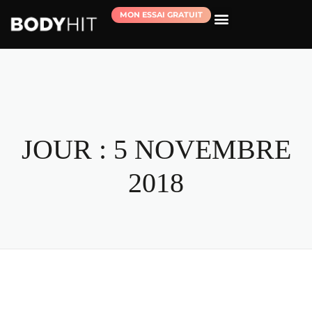
MON ESSAI GRATUIT
RÉSERVER MA SÉANCE D’ESSAI
JOUR :
5 NOVEMBRE
2018